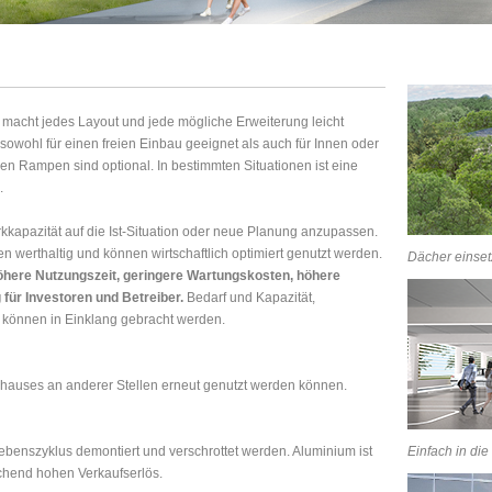
le macht jedes Layout und jede mögliche Erweiterung leicht
sowohl für einen freien Einbau geeignet als auch für Innen oder
en Rampen sind optional. In bestimmten Situationen ist eine
h.
arkkapazität auf die Ist-Situation oder neue Planung anzupassen.
en werthaltig und können wirtschaftlich optimiert genutzt werden.
Dächer einsetz
öhere Nutzungszeit, geringere Wartungskosten, höhere
 für Investoren und Betreiber.
Bedarf und Kapazität,
können in Einklang gebracht werden.
khauses an anderer Stellen erneut genutzt werden können.
enszyklus demontiert und verschrottet werden. Aluminium ist
Einfach in die
echend hohen Verkaufserlös.